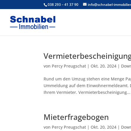
038 293 – 41 37 90
info@schnabel-immobilie
Vermieterbescheinigun
von
Percy Preugschat
|
Okt. 20, 2024
|
Down
Rund um den Umzug stehen eine Menge Papi
Ummeldung auf dem Einwohnermeldeamt. Da
Ihrem Vermieter. Vermieterbescheinigung...
Mieterfragebogen
von
Percy Preugschat
|
Okt. 20, 2024
|
Down