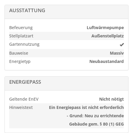
Rohbau
AUSSTATTUNG
Das Gebäude ist nicht unterkellert, in den Wohnungen
werden Abstellräume und Standorte für
Befeuerung
Luftwärmepumpe
Waschmaschinen vorgesehen.
Stellplatzart
Außenstellplatz
Dach
Gartennutzung
Die Dacheindeckung des Wohnhauses erfolgt mit einer
Bauweise
Massiv
Ton-/Ziegeleindeckung in anthrazit.
Energietyp
Neubaustandard
Heizung
Es wird eine Luft-Wärmepumpe eingebaut, die die
ENERGIEPASS
Versorgung mit Wärme und Warmwasser sicherstellt.
Die Beheizung der Räume erfolgt über eine
Fußbodenheizung mit elektronischer
Geltende EnEV
Nicht nötigt
Einzelraumregelung.
Hinweistext
Ein Energiepass ist nicht erforderlich
Die Bäder werden mit Handtuchhaltern/-Heizkörpern
- Grund: Neu zu errichtende
ausgestattet, die elektrisch beheizt werden.
Gebäude gem. § 80 (1) GEG
Waschmaschinenanschlüsse