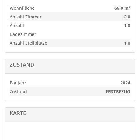
Bis zum Strand in Kühlungsborn West sind es etwa 1.000
Wohnfläche
66,0 m²
m.
Anzahl Zimmer
2,0
Sonstige_angaben
Anzahl
1,0
Angebot für Anleger .
Die Wohnung ist vermietet.
Badezimmer
Anzahl Stellplätze
1,0
ZUSTAND
Baujahr
2024
Zustand
ERSTBEZUG
KARTE