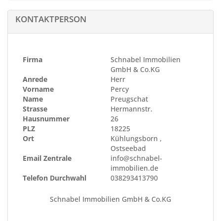
In jeder Wohnung ist ein Waschmaschinenanschluss und
Im Küchenbereich ist ein Anschluss für eine
KONTAKTPERSON
Spülmaschine vorgesehen.
Außenzapfstellen
Firma
Schnabel Immobilien
Zur Bewässerung des Außenbereichs werden
GmbH & Co.KG
frostunempfindliche Außenzapfstellen auf der West- und
Anrede
Herr
Nordseite eingerichtet.
Vorname
Percy
Name
Preugschat
Fenster
Strasse
Hermannstr.
Hausnummer
26
als Kunststofffenster mit 3-fach Verglasung, innen weiß,
PLZ
18225
außen anthrazit eingebaut.
Ort
Kühlungsborn ,
Die Ausführung der Außenfensterbänke erfolgt in
Ostseebad
Aluminium anthrazit.
Email Zentrale
info@schnabel-
Die Innenfensterbänke werden als
immobilien.de
Werksteinfensterbank ausgeführt.
Telefon Durchwahl
038293413790
Alle Fenster erhalten einen äußeren Sonnenschutz/
Schnabel Immobilien GmbH & Co.KG
Verdunklungsschutz durch Aufsatz-Rollladenkästen mit
elektrisch betriebenen Rollläden-Behängen aus